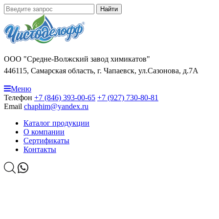
Найти
ООО "Средне-Волжский завод химикатов"
446115, Самарская область, г. Чапаевск, ул.Сазонова, д.7А
Меню
Телефон
+7 (846) 393-00-65
+7 (927) 730-80-81
Email
chaphim@yandex.ru
Каталог продукции
О компании
Сертификаты
Контакты